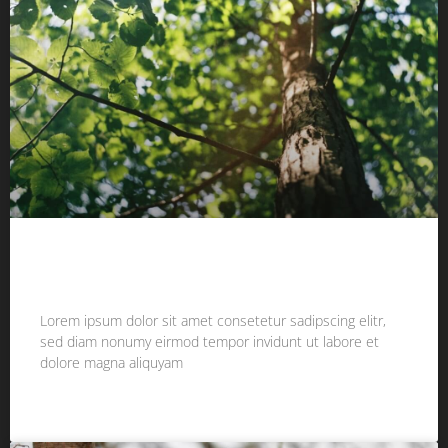
BEISPIEL BEITRAG 3
Lorem ipsum dolor sit amet consetetur sadipscing elitr,
sed diam nonumy eirmod tempor invidunt ut labore et
dolore magna aliquyam
WEITERLESEN »