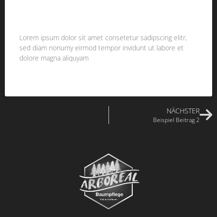
BEISPIEL BEITRAG 2
Lorem ipsum dolor sit amet consetetur sadipscing elitr,
sed diam nonumy eirmod tempor invidunt ut labore et
dolore magna aliquyam
WEITERLESEN »
NÄCHSTER
Beispiel Beitrag 2