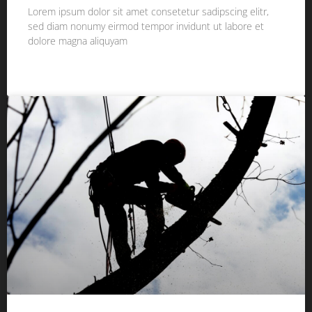
Lorem ipsum dolor sit amet consetetur sadipscing elitr,
sed diam nonumy eirmod tempor invidunt ut labore et
dolore magna aliquyam
WEITERLESEN »