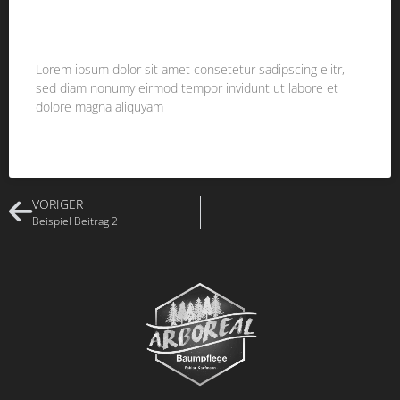
BEISPIEL BEITRAG 1
Lorem ipsum dolor sit amet consetetur sadipscing elitr,
sed diam nonumy eirmod tempor invidunt ut labore et
dolore magna aliquyam
WEITERLESEN »
VORIGER
Beispiel Beitrag 2